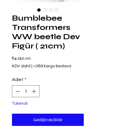
Bumblebee
Transformers
WW beetle Dev
Figür ( 21cm)
Fiyat
₺4.250,00
KDV dahil
|
>389 kargo bedava
Adet
*
Tükendi
Geldiğinde Bildir