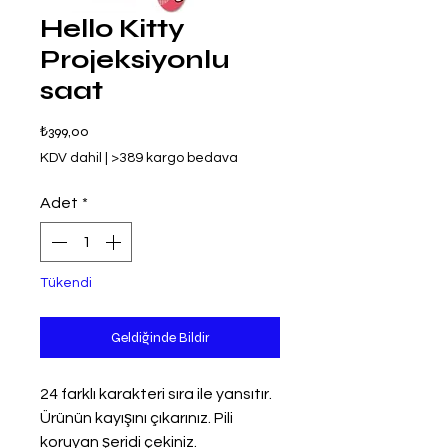
Hello Kitty
Projeksiyonlu
saat
Fiyat
₺399,00
KDV dahil
|
>389 kargo bedava
Adet
*
Tükendi
Geldiğinde Bildir
24 farklı karakteri sıra ile yansıtır.
Ürünün kayışını çıkarınız. Pili
koruyan şeridi çekiniz.