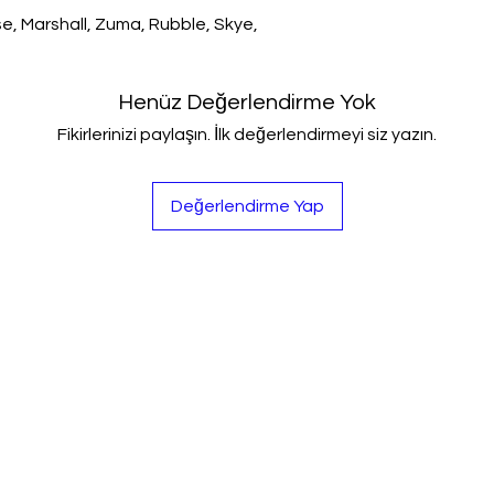
se, Marshall, Zuma, Rubble, Skye,
Henüz Değerlendirme Yok
Fikirlerinizi paylaşın. İlk değerlendirmeyi siz yazın.
Değerlendirme Yap
oys
Ziyaret Edin
Bilgi
SSS
 Mh. Saldır Şah
Alışveriş
Kargo & İadde