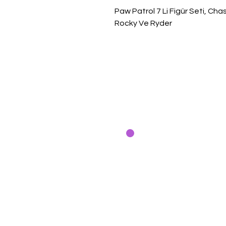
Paw Patrol 7 Li Figür Seti, Cha
Rocky Ve Ryder
Bodrum T
Cevat Şakir