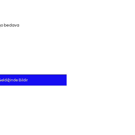
go bedava
eldiğinde Bildir