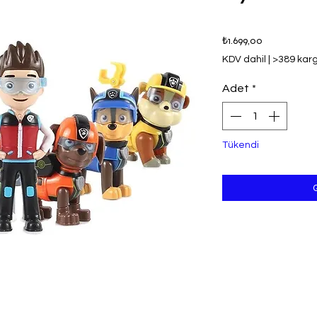
Fiyat
₺1.699,00
KDV dahil
|
>389 kar
Adet
*
Tükendi
G