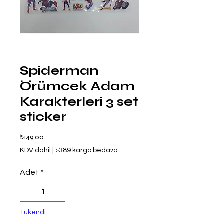
Spiderman
Örümcek Adam
Karakterleri 3 set
sticker
Fiyat
₺149,00
KDV dahil
|
>389 kargo bedava
Adet
*
Tükendi